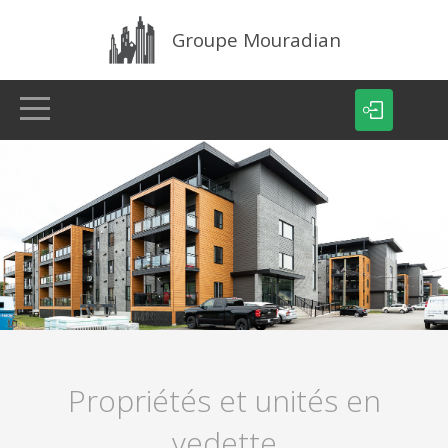
Groupe Mouradian
ACCUEIL
ANNONCES
À PROPOS
CONTACT
Propriétés et unités en
vedette